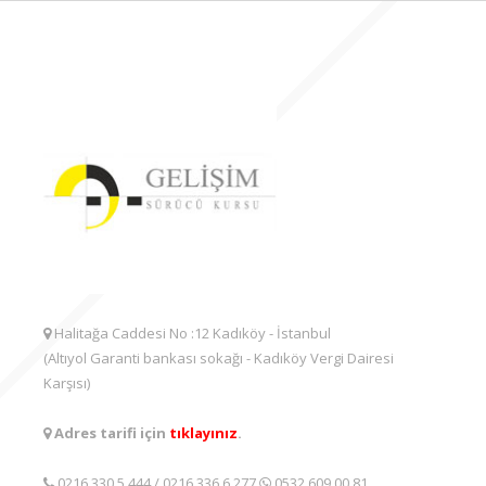
Halitağa Caddesi No :12 Kadıköy - İstanbul
(Altıyol Garanti bankası sokağı - Kadıköy Vergi Dairesi
Karşısı)
Adres tarifi için
tıklayınız
.
0216 330 5 444
/
0216 336 6 277
0532 609 00 81