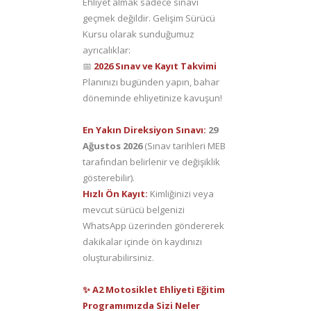
Ehliyet almak sadece sınavı
geçmek değildir. Gelişim Sürücü
Kursu olarak sunduğumuz
ayrıcalıklar:
📅
2026 Sınav ve Kayıt Takvimi
Planınızı bugünden yapın, bahar
döneminde ehliyetinize kavuşun!
En Yakın Direksiyon Sınavı:
29
Ağustos
2026
(Sınav tarihleri MEB
tarafından belirlenir ve değişiklik
gösterebilir).
Hızlı Ön Kayıt:
Kimliğinizi veya
mevcut sürücü belgenizi
WhatsApp üzerinden göndererek
dakikalar içinde ön kaydınızı
oluşturabilirsiniz.
✨ A2 Motosiklet Ehliyeti Eğitim
Programımızda Sizi Neler