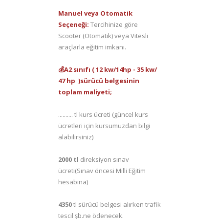
Manuel veya Otomatik
Seçeneği:
Tercihinize göre
Scooter (Otomatik) veya Vitesli
araçlarla eğitim imkanı.
💰A2 sınıfı ( 12 kw/14hp - 35 kw/
47 hp )sürücü belgesinin
toplam maliyeti;
.......... tl kurs ücreti (güncel kurs
ücretleri için kursumuzdan bilgi
alabilirsiniz)
2000 tl
direksiyon sınav
ücreti(Sınav öncesi Milli Eğitim
hesabına)
4350
tl sürücü belgesi alırken trafik
tescil şb.ne ödenecek.