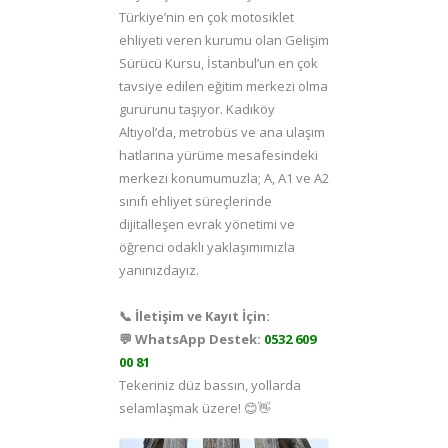
Türkiye’nin en çok motosiklet
ehliyeti veren kurumu olan Gelişim
Sürücü Kursu
, İstanbul’un en çok
tavsiye edilen eğitim merkezi olma
gururunu taşıyor. Kadıköy
Altıyol’da, metrobüs ve ana ulaşım
hatlarına yürüme mesafesindeki
merkezi konumumuzla; A, A1 ve A2
sınıfı ehliyet süreçlerinde
dijitalleşen evrak yönetimi ve
öğrenci odaklı yaklaşımımızla
yanınızdayız.
📞 İletişim ve Kayıt İçin:
💬 WhatsApp Destek:
0532 609
00 81
Tekeriniz düz bassın, yollarda
selamlaşmak üzere! 😊👋