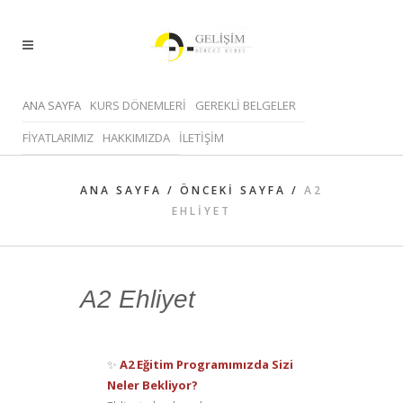
ANA SAYFA
KURS DÖNEMLERİ
GEREKLİ BELGELER
FİYATLARIMIZ
HAKKIMIZDA
İLETİŞİM
ANA SAYFA
/
ÖNCEKI SAYFA
/
A2
EHLIYET
A2 Ehliyet
✨
A2 Eğitim Programımızda Sizi
Neler Bekliyor?