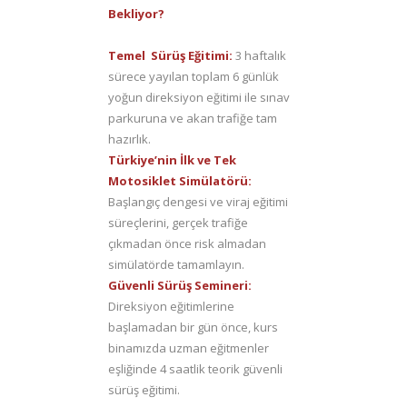
Bekliyor?
Temel Sürüş Eğitimi:
3 haftalık
sürece yayılan toplam 6 günlük
yoğun direksiyon eğitimi ile sınav
parkuruna ve akan trafiğe tam
hazırlık.
Türkiye’nin İlk ve Tek
Motosiklet Simülatörü:
Başlangıç dengesi ve viraj eğitimi
süreçlerini, gerçek trafiğe
çıkmadan önce risk almadan
simülatörde tamamlayın.
Güvenli Sürüş Semineri:
Direksiyon eğitimlerine
başlamadan bir gün önce, kurs
binamızda uzman eğitmenler
eşliğinde 4 saatlik teorik güvenli
sürüş eğitimi.