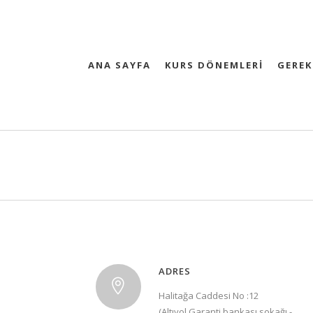
ANA SAYFA
KURS DÖNEMLERİ
GEREK
ADRES
Halitağa Caddesi No :12
(Altıyol Garanti bankası sokağı -