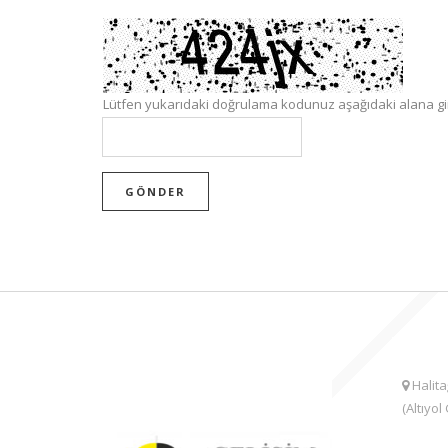
Lütfen yukarıdaki doğrulama kodunuz aşağıdaki alana gir
Halita
(Altıyo