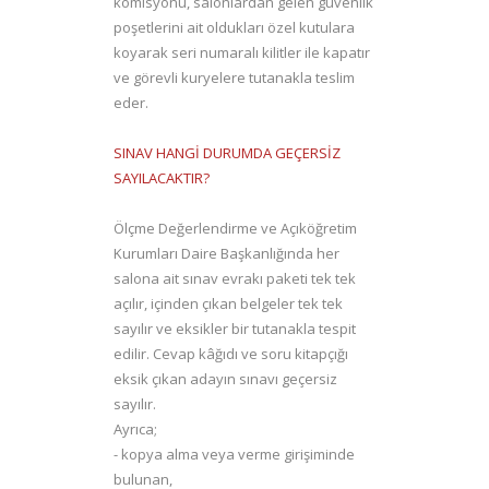
komisyonu, salonlardan gelen güvenlik
poşetlerini ait oldukları özel kutulara
koyarak seri numaralı kilitler ile kapatır
ve görevli kuryelere tutanakla teslim
eder.
SINAV HANGİ DURUMDA GEÇERSİZ
SAYILACAKTIR?
Ölçme Değerlendirme ve Açıköğretim
Kurumları Daire Başkanlığında her
salona ait sınav evrakı paketi tek tek
açılır, içinden çıkan belgeler tek tek
sayılır ve eksikler bir tutanakla tespit
edilir. Cevap kâğıdı ve soru kitapçığı
eksik çıkan adayın sınavı geçersiz
sayılır.
Ayrıca;
- kopya alma veya verme girişiminde
bulunan,