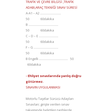
TRAFİK VE ÇEVRE BİLGİSİ ,TRAFİK
ADABI,ARAÇ TEKNİĞİ SINAV SÜRESİ
A-A1 – A2 ............................
50 60dakika
B ........................................
50 60dakika
C – D – E ..........................
50 60dakika
F – G .................................
50 60dakika
B Engelli ....................................... 50
60dakika
- Ehliyet sınavlarında yanlış doğru
götürmez.
SINAVIN UYGULANMASI
Motorlu Taşıtlar Sürücü Adayları
Sınavları; girişte verilen sınav
takviminde belirtilen tarihlerde