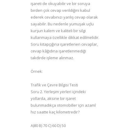
işareti de okuyabilir ve bir soruya
birden çok cevap verildiğini kabul
ederek cevabınızı yanlış cevap olarak
sayabilir. Bu nedenle yumuşak uçlu
kurşun kalem ve kaliteli bir silgi
kullanmaya özellikle dikkat edilmelidir.
Soru kitapçığına işaretlenen cevaplar,
cevap kâğıdına işaretlenmediği
takdirde işleme alınmaz.
Örnek:
Trafik ve Çevre Bilgisi Testi
Soru 2. Yerleşim yerleri içindeki
yollarda, aksine bir işaret
bulunmadıkça otomobiller için azamî
hız saatte kaç kilometredir?
A)80 B) 70 C) 60 D) 50