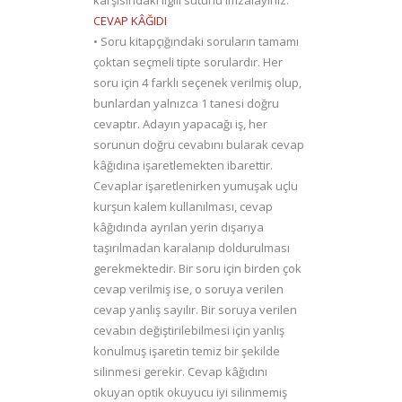
karşısındaki ilgili sütunu imzalayınız.
CEVAP KÂĞIDI
• Soru kitapçığındaki soruların tamamı
çoktan seçmeli tipte sorulardır. Her
soru için 4 farklı seçenek verilmiş olup,
bunlardan yalnızca 1 tanesi doğru
cevaptır. Adayın yapacağı iş, her
sorunun doğru cevabını bularak cevap
kâğıdına işaretlemekten ibarettir.
Cevaplar işaretlenirken yumuşak uçlu
kurşun kalem kullanılması, cevap
kâğıdında ayrılan yerin dışarıya
taşırılmadan karalanıp doldurulması
gerekmektedir. Bir soru için birden çok
cevap verilmiş ise, o soruya verilen
cevap yanlış sayılır. Bir soruya verilen
cevabın değiştirilebilmesi için yanlış
konulmuş işaretin temiz bir şekilde
silinmesi gerekir. Cevap kâğıdını
okuyan optik okuyucu iyi silinmemiş