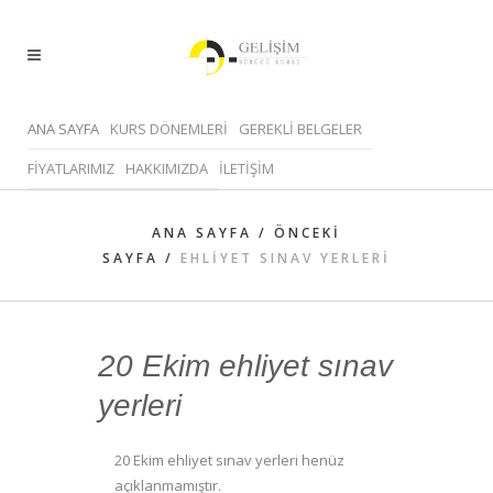
ANA SAYFA
KURS DÖNEMLERİ
GEREKLİ BELGELER
FİYATLARIMIZ
HAKKIMIZDA
İLETİŞİM
ANA SAYFA
/
ÖNCEKI
SAYFA
/
EHLIYET SINAV YERLERI
20 Ekim ehliyet sınav
yerleri
20 Ekim ehliyet sınav yerleri henüz
açıklanmamıştır.