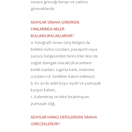
sınava gireceği binayı ve salonu
göreceklerdir.
ADAYLAR SINAVA GİRERKEN
YANLARINDA NELER
BULUNDURACAKLARDIR?
a. Fotoğraflı Sınav Giriş Belgesi ile
birlikte nüfus cüzdanı, pasaport veya
sürücü belgesinden birini (Her ikisi de
soğuk damgalı olacak) (Kurumların
kimlik kartları, sigorta kartı, evlenme
cüzdanı v.b. kimlikler kabul edilmez)
b. En az iki adet koyu siyah ve yumuşak
kurşun kalem,
c. Kalemtıraş ve leke bırakmayan
yumuşak silgi,
ADAYLAR HANGİ DERSLERDEN SINAVA
GİRECEKLERDİR?