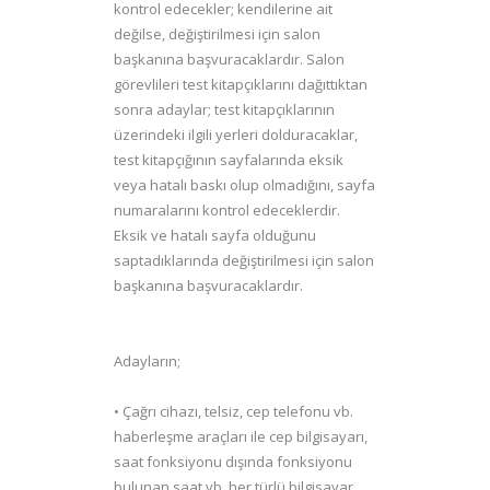
kontrol edecekler; kendilerine ait
değilse, değiştirilmesi için salon
başkanına başvuracaklardır. Salon
görevlileri test kitapçıklarını dağıttıktan
sonra adaylar; test kitapçıklarının
üzerindeki ilgili yerleri dolduracaklar,
test kitapçığının sayfalarında eksik
veya hatalı baskı olup olmadığını, sayfa
numaralarını kontrol edeceklerdir.
Eksik ve hatalı sayfa olduğunu
saptadıklarında değiştirilmesi için salon
başkanına başvuracaklardır.
Adayların;
• Çağrı cihazı, telsiz, cep telefonu vb.
haberleşme araçları ile cep bilgisayarı,
saat fonksiyonu dışında fonksiyonu
bulunan saat vb. her türlü bilgisayar