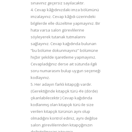
sınavınız geçersiz sayılacaktır.
4. Cevap kâğıdınızdaki imza bölümünü
imzalayınız. Cevap kâğıdı üzerindeki
bilgilerde elle düzeltme yapmayınız. Bir
hata varsa salon görevlilerine
söyleyerek tutanak tutmalarını
sağlayınız. Cevap kağıdında bulunan
“bu bölüme dokunmayınız” bölümüne
hiçbir şekilde işaretleme yapmayınız.
Cevapladığınız derse ait sütunda ilgili
soru numarasını bulup uygun seçeneği
kodlayınız.
5. Her adayın farklı kitapçığı vardır.
(Gerektiğinde kitapçık türü 4’e (dörde)
çıkarılabilecektir.) Cevap kağıdında
kodlanmış olan kitapçık türü ile size
verilen kitapçık türünün aynı olup
olmadığını kontrol ediniz, aynı değilse
salon görevlilerinden kitapçığınızın
değiştirilmesini isteyiniz.