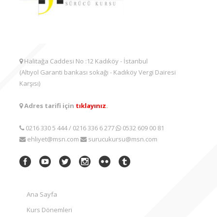
Halitağa Caddesi No :12 Kadıköy - İstanbul
(Altıyol Garanti bankası sokağı - Kadıköy Vergi Dairesi
Karşısı)
Adres tarifi için
tıklayınız
.
0216 330 5 444
/
0216 336 6 277
0532 609 00 81
ehliyet@msn.com
surucukursu@msn.com
Ana Sayfa
Kurs Dönemleri