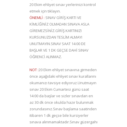
20 Ekim ehliyet sınav yerlerinizi kontrol
etmek için
tıklayın.
ÖNEMLİ :
SINAV GİRİŞ KARTI VE
KİMLİĞİNİZ OLMADAN SINAVA ASLA
GİREMEZSİNİZ.GİRİŞ KARTINIZI
KURSUNUZDAN TESLİM ALMAYI
UNUTMAYIN.SINAV SAAT 14:00 DE
BAŞLAR VE 1 DK GEÇSE DAHİ SINAV
ÖĞRENCİ ALINMAZ.
NOT :
20 Ekim ehliyet sınavına girmeden
önce aşağıdaki ehliyet sınav kurallarını
okumanızı tavsiye ediyoruz.Unutmayın
sınav 20 Ekim Cumartesi günü saat
14:00 da başlar ve sizler sınavdan en
az 30 dk önce okulda hazır bulunmak
zorundasınız.Sınav başlama saatinden
itibaren 1 dk geçse bile kursiyerler
sınava alınmamaktadır.Sınav güzergahı