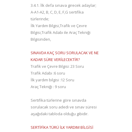
3.4.1. İlk defa sınava girecek adaylar;
A-A1-A2, B, C, D, E, F,G sertifika
türlerinde;
İlk Yardım Bilgisi,Trafik ve Çevre
Bilgisi,Trafik Adabı ile Araç Tekniği
Bilgisinden,
SINAVDA KAÇ SORU SORULACAK VE NE
KADAR SÜRE VERİLECEKTİR?
Trafik ve Çevre Bilgisi: 23 Soru
Trafik Adabı :6 soru
İlk yardım bilgisi :12 Soru
Araç Tekniği : 9 soru
Sertifika türlerine göre sınavda
sorulacak soru adedi ve sınav süresi
aşağıdaki tabloda olduğu gibidir.
SERTİFİKA TÜRÜ İLK YARDIM BİLGİSİ