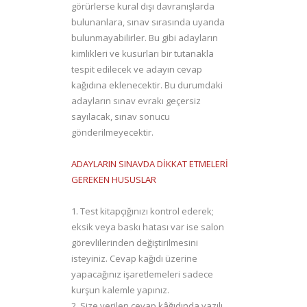
görürlerse kural dışı davranışlarda
bulunanlara, sınav sırasında uyarıda
bulunmayabilirler. Bu gibi adayların
kimlikleri ve kusurları bir tutanakla
tespit edilecek ve adayın cevap
kağıdına eklenecektir. Bu durumdaki
adayların sınav evrakı geçersiz
sayılacak, sınav sonucu
gönderilmeyecektir.
ADAYLARIN SINAVDA DİKKAT ETMELERİ
GEREKEN HUSUSLAR
1. Test kitapçığınızı kontrol ederek;
eksik veya baskı hatası var ise salon
görevlilerinden değiştirilmesini
isteyiniz. Cevap kağıdı üzerine
yapacağınız işaretlemeleri sadece
kurşun kalemle yapınız.
2. Size verilen cevap kâğıdında yazılı