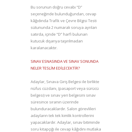
Bu sorunun doğru cevabı “D”
seçeneğinde bulunduğundan, cevap
kâğıdında Trafik ve Çevre Bilgisi Testi
sütununda 2 numaralı soruya ayrılan
satırda, içinde “D” harfi bulunan
kutucuk dışarıya taşırılmadan
karalanacaktır.
SINAV ESNASINDA VE SINAV SONUNDA
NELER TESLİM EDİLECEKTİR?
Adaylar, Sınava Giriş Belgesi ile birlikte
nüfus cüzdanı, (pasaport veya sürücü
belgesi) ve sınav yeri belgesini sınav
süresince sıranın üzerinde
bulunduracaklardır. Salon görevlileri
adayların tek tek kimlik kontrollerini
yapacaklardır. Adaylar, sınav bitiminde
soru kitapçığı ile cevap kâğıdını mutlaka