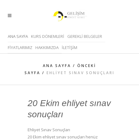
ANA SAYFA
KURS DÖNEMLERİ
GEREKLİ BELGELER
FİYATLARIMIZ
HAKKIMIZDA
İLETİŞİM
ANA SAYFA
/
ÖNCEKI
SAYFA
/
EHLIYET SINAV SONUÇLARI
20 Ekim ehliyet sınav
sonuçları
Ehliyet Sınav Sonuçları
20 Ekim ehliyet sınav sonuçları henüz