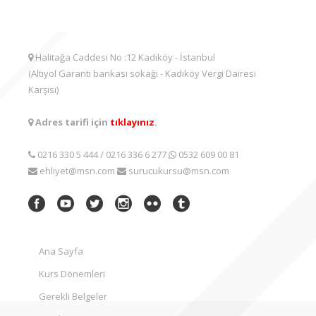
Halitağa Caddesi No :12 Kadıköy - İstanbul
(Altıyol Garanti bankası sokağı - Kadıköy Vergi Dairesi
Karşısı)
Adres tarifi için
tıklayınız
.
0216 330 5 444
/
0216 336 6 277
0532 609 00 81
ehliyet@msn.com
surucukursu@msn.com
Ana Sayfa
Kurs Dönemleri
Gerekli Belgeler