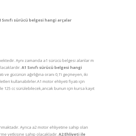
 Sınıfı sürücü belgesi hangi arçalar
mektedir. Aynı zamanda a1 sürücü belgesi alanlar m
olacaklardır.
A1 Sınıfı sürücü belgesi hangi
tı ve gücünün ağırlığına oranı 0,1’i geçmeyen, iki
leri kullanabilirler.A1 motor ehliyeti fiyatı için
 ile 125 cc sürülebilecek,ancak bunun için kursa kayıt
anmaktadır. Ayrıca a2 motor ehliyetine sahip olan
ürme yetkisine sahip olacakladır.
A2 Ehliyeti ile