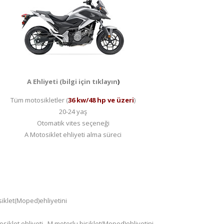
A Ehliyeti (bilgi için tıklayın
)
Tüm motosikletler (
36 kw/48 hp ve üzeri
)
20-24 yaş
Otomatik vites seçeneği
A Motosiklet ehliyeti alma süreci
siklet(Moped)ehliyetini
iklet ehliyeti , M motorlu bisiklet(Moped)ehliyetini