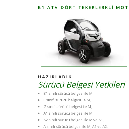
B1 ATV-DÖRT TEKERLERKLI MOT
HAZIRLADIK...
Sürücü Belgesi Yetkileri
B1 sınıfı sürücü belgesi ile M,
F sınıfı sürücü belgesi ile M,
G sınıfı sürücü belgesi ile M,
A1 sınıfı sürücü belgesi ile M,
A2 sınıfı sürücü belgesi ile M ve A1,
A sınıfı sürücü belgesi ile M, A1 ve A2,