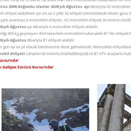
tos 2008 doğumlu olanlar 2026 yılı Ağustos ayı
itibariyla A2 motosiklet e
ıfı ehliyet alabilmek için en az 2 yıllık A2 ehliyet istenmektedir.Motor gücü 
t şartı aranmaz.A motosiklet ehliyeti ; A2 motosiklet ehliyeti ,M motorlu bisikl
 yılı
Ağustos
ayı itibariyla A motosiklet ehliyeti alabilir.
lığı 400 kg geçmeyen dört tekerlekli motosiklet kullanabilir.B1 Atv ehliyeti
6 yılı Ağustos
itibariyla B1 ehliyeti alabilir.
aşın gün ay ve yıl olarak bitirilmesine denk gelmektedir. Motosiklet ehliyetler
mobil ehliyeti
sahipleri M motorlu bisiklet(Moped) ve B1 ATV araçlarını kulla
Kursu’nda!
ık Gelişim Sürücü Kursu’nda!