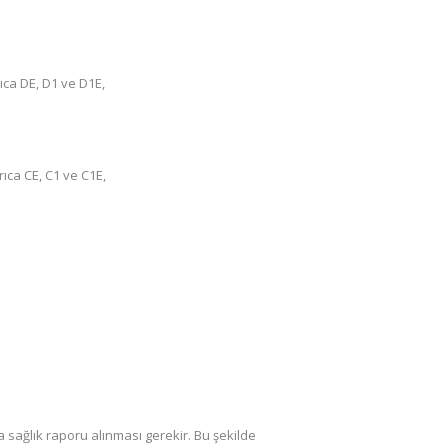
rıca DE, D1 ve D1E,
yrıca CE, C1 ve C1E,
sağlık raporu alınması gerekir. Bu şekilde