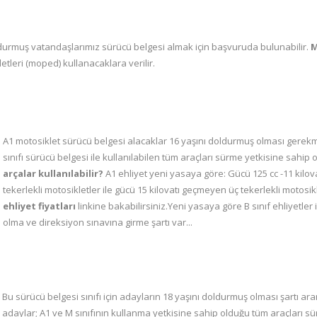
doldurmuş vatandaşlarımız sürücü belgesi almak için başvuruda bulunabilir.
M
kletleri (moped) kullanacaklara verilir.
A1 motosiklet sürücü belgesi alacaklar 16 yaşını doldurmuş olması gerek
sınıfı sürücü belgesi ile kullanılabilen tüm araçları sürme yetkisine sahip 
arçalar kullanılabilir?
A1 ehliyet yeni yasaya göre: Gücü 125 cc -11 kilova
tekerlekli motosikletler ile gücü 15 kilovatı geçmeyen üç tekerlekli motosiklet
ehliyet fiyatları
linkine bakabilirsiniz.Yeni yasaya göre B sınıf ehliyetler
olma ve direksiyon sınavına girme şartı var...
Bu sürücü belgesi sınıfı için adayların 18 yaşını doldurmuş olması şartı ar
adaylar; A1 ve M sınıfının kullanma yetkisine sahip olduğu tüm araçları s