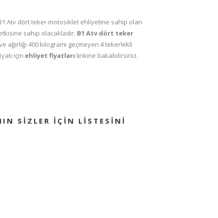
B1 Atv dört teker motosiklet ehliyetine sahip olan
etkisine sahip olacakladır.
B1 Atv dört teker
ve ağırlığı 400 kilogramı geçmeyen 4 tekerlekli
iyatı için
ehliyet fiyatları
linkine bakabilirsiniz.
IN SIZLER IÇIN LISTESINI