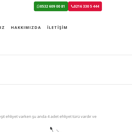
0532 609 00 81
0216 330 5 444
IZ
HAKKIMIZDA
İLETİŞİM
eşit ehliyet varken şu anda 4 adet ehliyet türü vardır ve