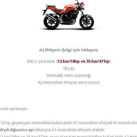
A2 Ehliyeti (bilgi için tıklayın)
600 cc ye kadar (
12 kw/16hp ve 35 kw/47 hp
)
18 yaş
Otomatik vites seçeneği
A2 Motosiklet ehliyeti alma süreci
nıfa ayrılmıştır.
14 hp geçmeyen motosiklet kullanabilir.A1 motosiklet ehliyeti M motorlu bi
 yılı Ağustos ayı
itibariyla A1 motosiklet ehliyeti alabilir.
 kw/16hp ve 35 kw/47 hp arası olan tüm motosikletleri kullanabilir.A2 motos