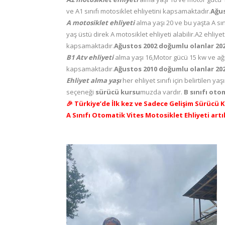
ve A1 sınıfı motosiklet ehliyetini kapsamaktadır.
Ağus
A motosiklet ehliyeti
alma yaşı 20 ve bu yaşta A sın
yaş üstü direk A motosiklet ehliyeti alabilir.A2 ehliye
kapsamaktadır.
Ağustos 2002 doğumlu olanlar 2026
B1 Atv ehliyeti
alma yaşı 16,Motor gücü 15 kw ve ağır
kapsamaktadır.
Ağustos 2010 doğumlu olanlar 202
Ehliyet alma yaşı
her ehliyet sınıfı için belirtilen y
seçeneği
sürücü kursu
muzda vardır.
B sınıfı oto
🎉 Türkiye’de İlk kez ve Sadece Gelişim Sürücü 
A Sınıfı Otomatik Vites Motosiklet Ehliyeti art