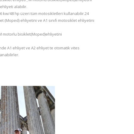
hliyeti alabilir.
36 kw/48 hp üzeri tüm motosikletleri kullanabilir.24
et (Moped) ehliyetini ve A1 sınıfı motosiklet ehliyetini
 M motorlu bisiklet(Moped)ehliyetini
inde A1 ehliyet ve A2 ehliyet te otomatik vites
nabilirler.