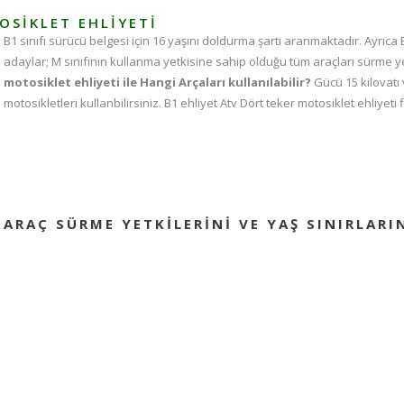
OSIKLET EHLIYETI
B1 sınıfı sürücü belgesi için 16 yaşını doldurma şartı aranmaktadır. Ayrıca 
adaylar; M sınıfının kullanma yetkisine sahip olduğu tüm araçları sürme y
motosiklet ehliyeti​ ile Hangi Arçaları kullanılabilir?
Gücü 15 kilovatı 
motosikletleri kullanbilirsiniz.
B1 ehliyet
Atv Dört teker motosiklet ehliyeti f
ARAÇ SÜRME YETKILERINI VE YAŞ SINIRLARIN