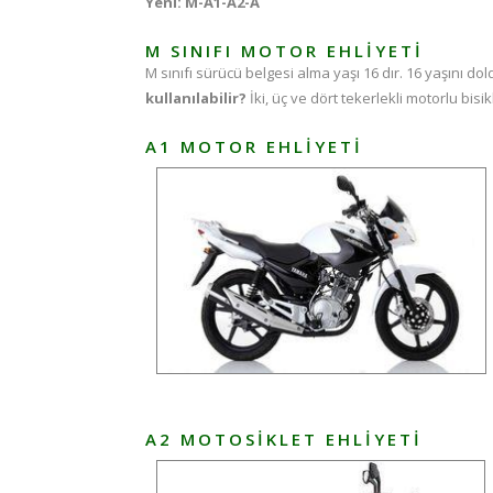
Yeni: M-A1-A2-A
M SINIFI MOTOR EHLIYETI
M sınıfı sürücü belgesi alma yaşı 16 dır. 16 yaşını 
kullanılabilir?
İki, üç ve dört tekerlekli motorlu bisi
A1 MOTOR EHLIYETI
A2 MOTOSIKLET EHLIYETI