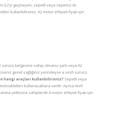
ı 0,2’yi geçmeyen, sepetli veya sepetsiz iki
leri kullanbilirsiniz. A2 motor ehliyeti fiyatı için
 a2 sürücü belgesine sahip olmanız şartı veya A2
pseniz genel sağlığınız yerindeyse a sınıfı sürücü
e hangi araçları kullanbilirsiniz?
Sepetli veya
motosikletleri kullanacaklara verilir. Ayrıca Anıfı
lanma yetkisine sahiplerdir.A motor ehliyeti fiyatı için